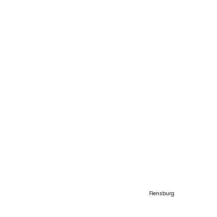
SCHAUGELÄNDE
SCHAUGELÄNDE NORD
Flensburg
Am Sophienhof 21
24941 Flensburg
Telefon: +49 461