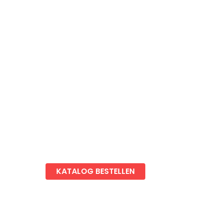
KONTAKT
Vital Camp
Karriere
Gewerbekunden
Chalet & Tiny House vermieten
Newsletter anmelden
Blog
Impressum
Datenschutz
Cookies Einstellungen
KATALOG BESTELLEN