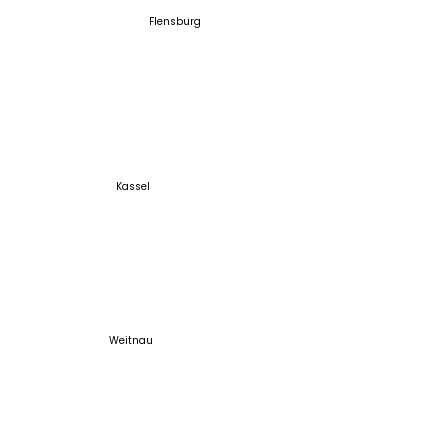
Flensburg
Kassel
Weitnau
Du hast schon ein Grundstück? Vereinbare
gerne einen Termin unter der Woche.