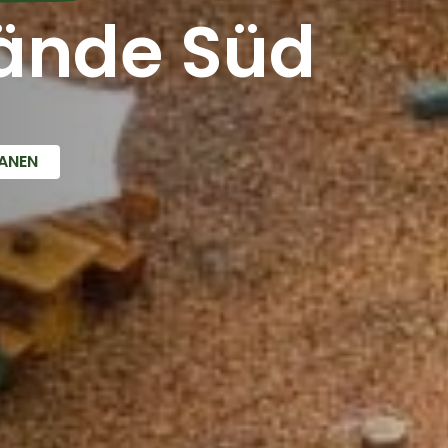
ände Süd
ANEN