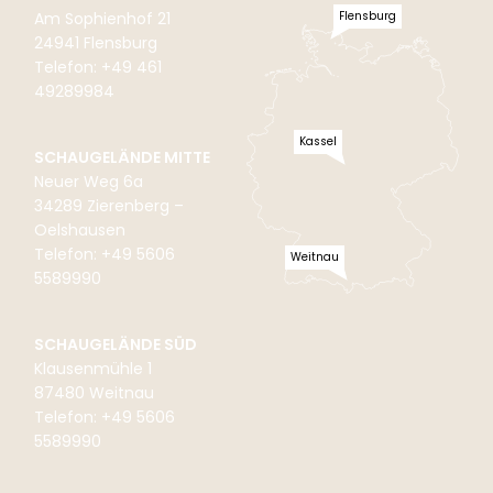
Flensburg
Am Sophienhof 21
24941 Flensburg
Telefon: +49 461
49289984
Kassel
SCHAUGELÄNDE MITTE
Neuer Weg 6a
34289 Zierenberg –
Oelshausen
Telefon: +49 5606
Weitnau
5589990
SCHAUGELÄNDE SÜD
Klausenmühle 1
87480 Weitnau
Telefon: +49 5606
5589990