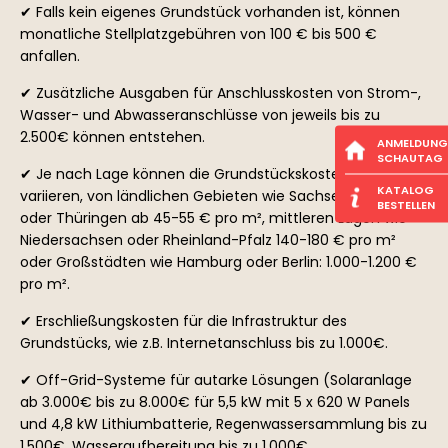
✔ Falls kein eigenes Grundstück vorhanden ist, können
monatliche Stellplatzgebühren von 100 € bis 500 €
anfallen.
✔ Zusätzliche Ausgaben für Anschlusskosten von Strom-,
Wasser- und Abwasseranschlüsse von jeweils bis zu
2.500€ können entstehen.
ANMELDUNG
SCHAUTAG
✔ Je nach Lage können die Grundstückskosten erheblich
KATALOG
variieren, von ländlichen Gebieten wie Sachsen-Anhalt
BESTELLEN
oder Thüringen ab 45-55 € pro m², mittleren Lagen wie
Niedersachsen oder Rheinland-Pfalz 140-180 € pro m²
oder Großstädten wie Hamburg oder Berlin: 1.000-1.200 €
pro m².
✔ Erschließungskosten für die Infrastruktur des
Grundstücks, wie z.B. Internetanschluss bis zu 1.000€.
✔ Off-Grid-Systeme für autarke Lösungen (Solaranlage
ab 3.000€ bis zu 8.000€ für 5,5 kW mit 5 x 620 W Panels
und 4,8 kW Lithiumbatterie, Regenwassersammlung bis zu
1.500€, Wasseraufbereitung bis zu 1.000€,