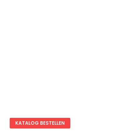
Karriere
Gewerbekunden
Chalet & Tiny House vermieten
Newsletter anmelden
Blog
Impressum
Datenschutz
Cookies Einstellungen
KATALOG BESTELLEN