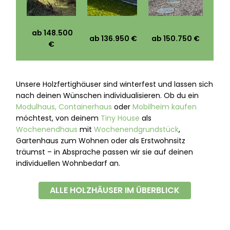
ab 148.500
ab 136.950 €
ab 150.750 €
€
Unsere Holzfertighäuser sind winterfest und lassen sich
nach deinen Wünschen individualisieren. Ob du ein
Modulhaus,
Containerhaus
oder
Mobilheim kaufen
möchtest, von deinem
Tiny House
als
Wochenendhaus
mit
Wochenendgrundstück
,
Gartenhaus zum Wohnen oder als Erstwohnsitz
träumst – in Absprache passen wir sie auf deinen
individuellen Wohnbedarf an.
ALLE HOLZHÄUSER IM ÜBERBLICK