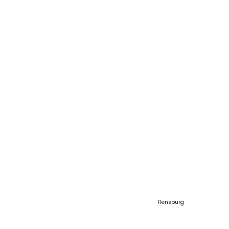
SCHAUGELÄNDE
SCHAUGELÄNDE NORD
Flensburg
Am Sophienhof 21
24941 Flensburg
Telefon: +49 461