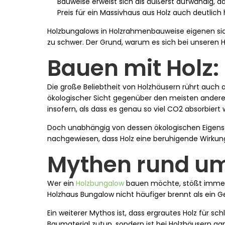
Bauweise erweist sich als äußerst aufwändig, 
Preis für ein Massivhaus aus Holz auch deutlich 
Holzbungalows in Holzrahmenbauweise eigenen sic
zu schwer. Der Grund, warum es sich bei unseren
Bauen mit Holz
Die große Beliebtheit von Holzhäusern rührt auch 
ökologischer Sicht gegenüber den meisten andere
insofern, als dass es genau so viel CO2 absorbiert
Doch unabhängig von dessen ökologischen Eigen
nachgewiesen, dass Holz eine beruhigende Wirkung 
Mythen rund um
Wer ein
Holzbungalow
bauen möchte, stößt immer w
Holzhaus Bungalow nicht häufiger brennt als ein 
Ein weiterer Mythos ist, dass ergrautes Holz für sc
Baumaterial zutun, sondern ist bei Holzhäusern ga