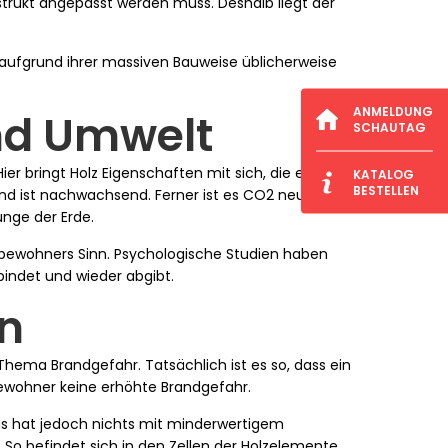
trukt angepasst werden muss. Deshalb liegt der
ufgrund ihrer massiven Bauweise üblicherweise
ANMELDUNG
und Umwelt
SCHAUTAG
r bringt Holz Eigenschaften mit sich, die es aus
KATALOG
BESTELLEN
d ist nachwachsend. Ferner ist es CO2 neutral
unge der Erde.
bewohners Sinn. Psychologische Studien haben
bindet und wieder abgibt.
n
hema Brandgefahr. Tatsächlich ist es so, dass ein
bewohner keine erhöhte Brandgefahr.
. Das hat jedoch nichts mit minderwertigem
So befindet sich in den Zellen der Holzelemente