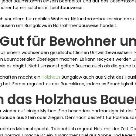
da jeder Baumstamm einzeln bearbeitet und auf das Gesamtkons
höher für ein solches in Leichtbauweise.
h vor allem für mobiles Wohnen. Naturstammhäuser sind dazu a
 Häusern um Bungalows in Holzrahmenbauweise handelt.
: Gut für Bewohner 
aus einem wachsenden gesellschaftlichen Umweltbewusstsein. Hie
n Baumaterialen überlegen machen. Es kann recycelt werden un
 wie es abgibt. Nicht umsonst gelten Bäume auch als die grüne L
schaften macht ein
Holzhaus
Bungalow auch aus Sicht des Haus
hat. Ferner reguliert es das Raumklima, indem es Feuchtigkeit 
 das Holzhaus Baue
ieder auf einige Mythen. Eine besonders hartnäckiger ist das T
Gebäude aus Stein oder Ziegeln. Demnach besteht für Holzhaus
hlechtes Material spricht. Tatsächlich ergraut Holz mit der Zeit
nz normal. Ursache ist ein Zusammenspiel aus Sonne und Regen. 