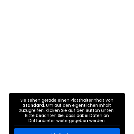
Sie sehen gerade einen Platzhalterinhalt von
Standard
. Um auf den eigentlichen Inhalt
zuzugreifen, klicken Sie auf den Button unten.
Bitte beachten Sie, dass dabei Daten an
Drittanbieter weitergegeben werden.