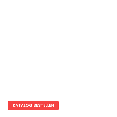
Karriere
Gewerbekunden
Chalet & Tiny House vermieten
Newsletter anmelden
Blog
Impressum
Datenschutz
Cookies Einstellungen
KATALOG BESTELLEN