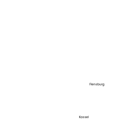
SCHAUGELÄNDE
SCHAUGELÄNDE NORD
Flensburg
Am Sophienhof 21
24941 Flensburg
Telefon: +49 461
49289984
Kassel
SCHAUGELÄNDE MITTE
Neuer Weg 6a