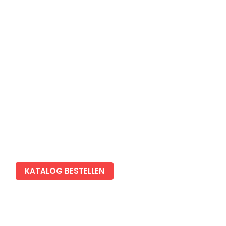
Newsletter anmelden
Blog
Impressum
Datenschutz
Cookies Einstellungen
KATALOG BESTELLEN