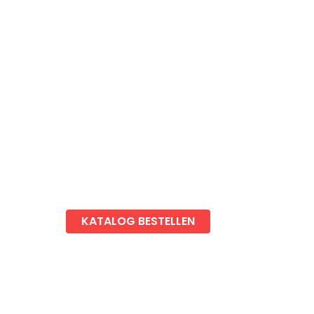
Vital Camp
Karriere
Gewerbekunden
Chalet & Tiny House vermieten
Newsletter anmelden
Blog
Impressum
Datenschutz
Cookies Einstellungen
KATALOG BESTELLEN