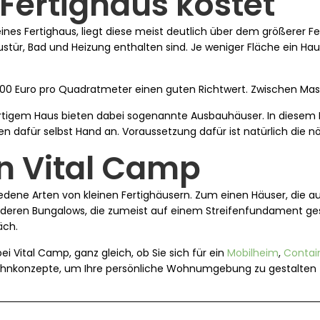
 Fertighaus kostet
es Fertighaus, liegt diese meist deutlich über dem größerer Fer
stür, Bad und Heizung enthalten sind. Je weniger Fläche ein Ha
.000 Euro pro Quadratmeter einen guten Richtwert. Zwischen Mas
fertigem Haus bieten dabei sogenannte Ausbauhäuser. In diesem
n dafür selbst Hand an. Voraussetzung dafür ist natürlich die nö
n Vital Camp
iedene Arten von kleinen Fertighäusern. Zum einen Häuser, die 
eren Bungalows, die zumeist auf einem Streifenfundament geste
äch.
ei Vital Camp, ganz gleich, ob Sie sich für ein
Mobilheim
,
Contai
ohnkonzepte, um Ihre persönliche Wohnumgebung zu gestalten