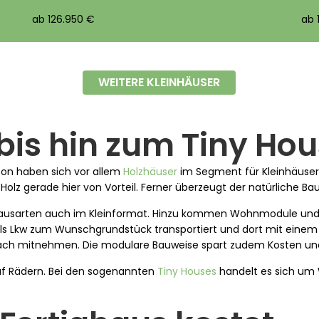
ab 126.950 €
ab 
WEITERE KLEINHÄUSER
is hin zum Tiny Ho
ton haben sich vor allem
Holzhäuser
im Segment für Kleinhäuser d
olz gerade hier von Vorteil. Ferner überzeugt der natürliche Ba
en Hausarten auch im Kleinformat. Hinzu kommen Wohnmodule un
tels Lkw zum Wunschgrundstück transportiert und dort mit einem K
fach mitnehmen. Die modulare Bauweise spart zudem Kosten und
 auf Rädern. Bei den sogenannten
Tiny Houses
handelt es sich um