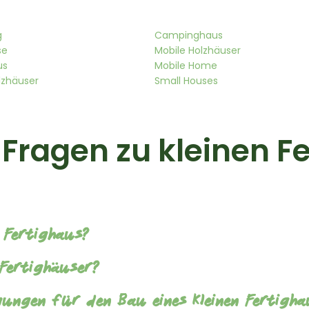
g
Campinghaus
se
Mobile Holzhäuser
us
Mobile Home
lzhäuser
Small Houses
e Fragen zu kleinen F
s Fertighaus?
e Fertighäuser?
gungen für den Bau eines kleinen Fertigha