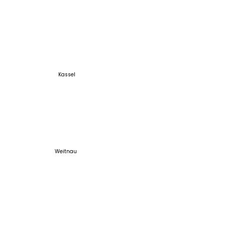
Kassel
Weitnau
Du hast schon ein Grundstück? Vereinbare
gerne einen Termin unter der Woche.
Du willst dich nur umsehen? Dann besuche