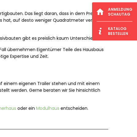
ANMELDUNG
tigbauten. Das liegt daran, dass in dem Preis pro
SCHAUTAG
us hat, auf desto weniger Quadratmeter verteilen
KATALOG
BESTELLEN
sivbauten gibt es preislich kaum Unterschiede.
 Fall übernehmen Eigentümer Teile des Hausbaus
tige Expertise und Zeit.
auf einem eigenen Trailer stehen und mit einem
llt werden. Gerne beraten wir Sie hinsichtlich
nerhaus
oder ein
Modulhaus
entscheiden.